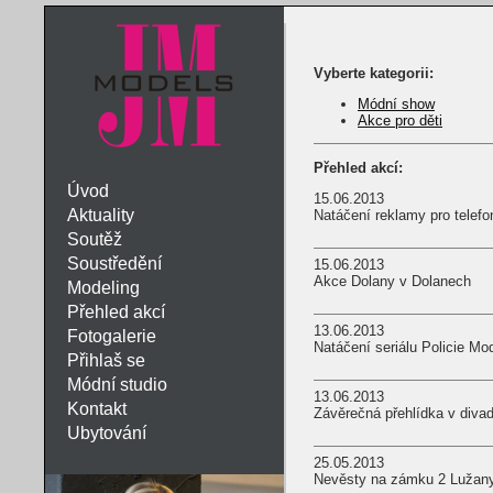
Vyberte kategorii:
Módní show
Akce pro děti
Přehled akcí:
Úvod
15.06.2013
Aktuality
Natáčení reklamy pro telef
Soutěž
Soustředění
15.06.2013
Akce Dolany v Dolanech
Modeling
Přehled akcí
13.06.2013
Fotogalerie
Natáčení seriálu Policie Mo
Přihlaš se
Módní studio
13.06.2013
Kontakt
Závěrečná přehlídka v divad
Ubytování
25.05.2013
Nevěsty na zámku 2 Lužan