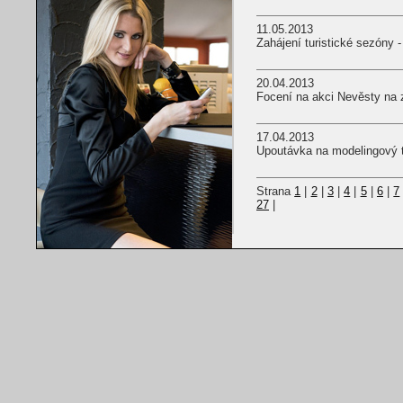
11.05.2013
Zahájení turistické sezóny 
20.04.2013
Focení na akci Nevěsty na
17.04.2013
Upoutávka na modelingový 
Strana
1
|
2
|
3
|
4
|
5
|
6
|
7
27
|