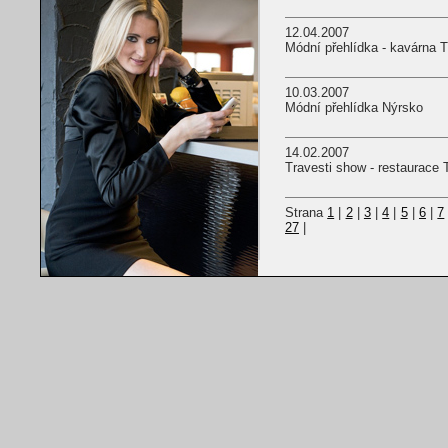
12.04.2007
Módní přehlídka - kavárna 
10.03.2007
Módní přehlídka Nýrsko
14.02.2007
Travesti show - restaurace
Strana
1
|
2
|
3
|
4
|
5
|
6
|
7
27
|