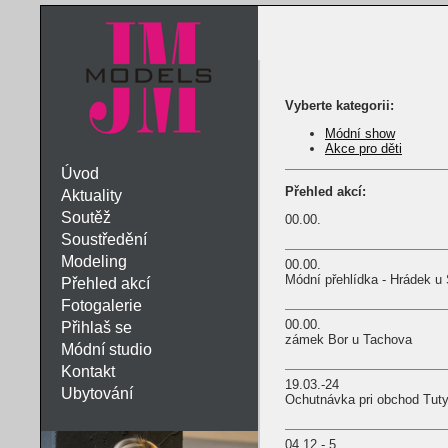
Vyberte kategorii:
Módní show
Akce pro děti
Úvod
Přehled akcí:
Aktuality
Soutěž
00.00.
Soustředění
Modeling
00.00.
Módní přehlídka - Hrádek u
Přehled akcí
Fotogalerie
00.00.
Přihlaš se
zámek Bor u Tachova
Módní studio
Kontakt
19.03.-24
Ubytování
Ochutnávka pri obchod Tut
04.12.- 5