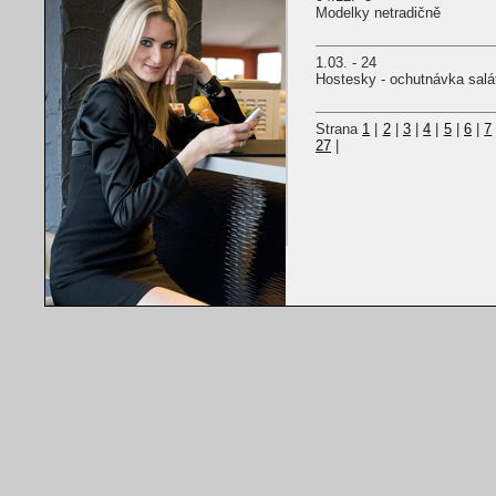
Modelky netradičně
1.03. - 24
Hostesky - ochutnávka salá
Strana
1
|
2
|
3
|
4
|
5
|
6
|
7
27
|